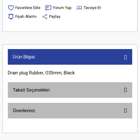
Yorum Yap
Tavsiye Et
Fiyatı Alarmı
Paylaş
Ürün Bilgisi
Drain plug Rubber, O35mm, Black
Taksit Seçenekleri
Önerileriniz
Bu ürünün fiyat bilgisi, resim, ürün açıklamalarında ve diğer konularda
yetersiz gördüğünüz noktaları öneri formunu kullanarak tarafımıza
iletebilirsiniz.