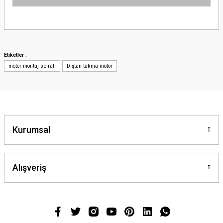
Bu ürünün fiyat bilgisi, resim, ürün açıklamalarında ve diğer konularda
yetersiz gördüğünüz noktaları öneri formunu kullanarak tarafımıza
iletebilirsiniz.
Görüş ve önerileriniz için teşekkür ederiz.
Etiketler :
motor montaj spirali
Dıştan takma motor
Ürün resmi kalitesiz, bozuk veya görüntülenemiyor.
Ürün açıklamasında eksik bilgiler bulunuyor.
Ürün bilgilerinde hatalar bulunuyor.
Ürün fiyatı diğer sitelerden daha pahalı.
Bu ürüne benzer farklı alternatifler olmalı.
Kurumsal
Alışveriş
Gönder