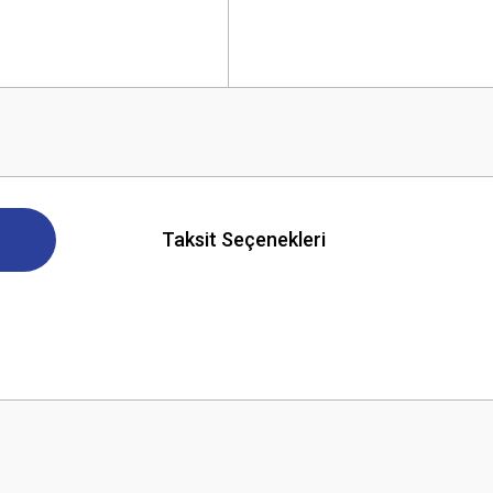
Taksit Seçenekleri
 yetersiz gördüğünüz noktaları öneri formunu kullanarak tarafımıza iletebilirsini