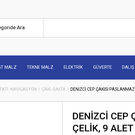
AT MALZ
TEKNE MALZ
ELEKTRİK
GÜVERTE
DALIŞ
ZATI -NAVİGASYON
ÇAKI- BALTA
DENİZCİ CEP ÇAKISI PASLANMAZ 
DENİZCİ CEP
ÇELİK, 9 ALET