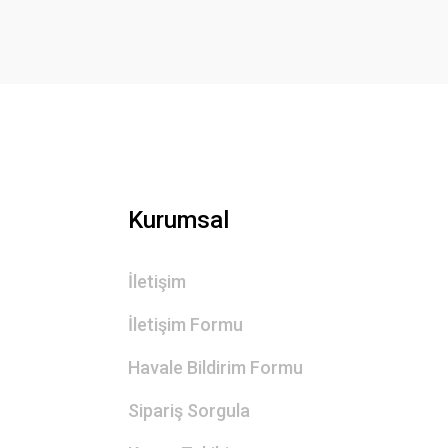
Ürün bilgilerinde hatalar bulunuyor.
Ürün fiyatı diğer sitelerden daha pahalı.
Bu ürüne benzer farklı alternatifler olmalı.
Kurumsal
İletişim
İletişim Formu
Havale Bildirim Formu
Sipariş Sorgula