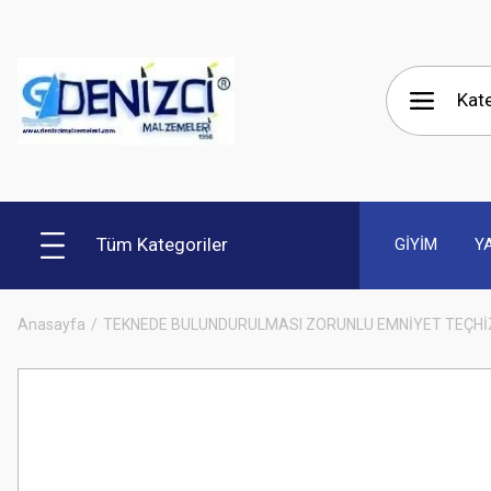
Tüm Kategoriler
GİYİM
Y
Anasayfa
TEKNEDE BULUNDURULMASI ZORUNLU EMNİYET TEÇHİ