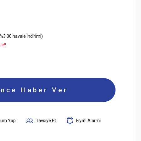
%3,00 havale indirimi)
le!!
ince Haber Ver
rum Yap
Tavsiye Et
Fiyatı Alarmı