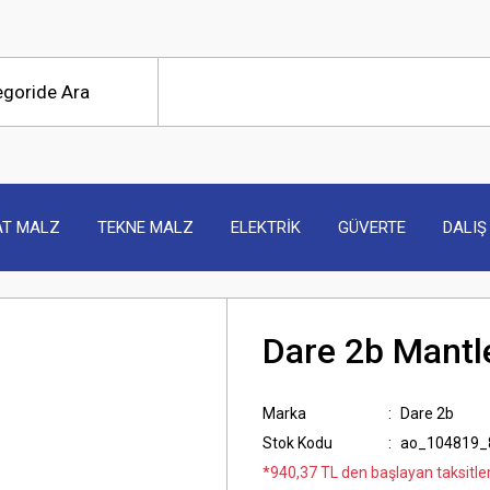
AT MALZ
TEKNE MALZ
ELEKTRİK
GÜVERTE
DALIŞ
Dare 2b Mantl
Marka
Dare 2b
Stok Kodu
ao_104819_
*940,37 TL den başlayan taksitler