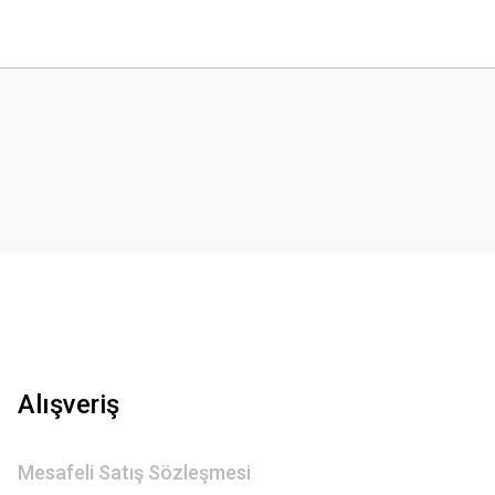
 yetersiz gördüğünüz noktaları öneri formunu kullanarak tarafımıza iletebilirsini
Gönder
Alışveriş
Mesafeli Satış Sözleşmesi