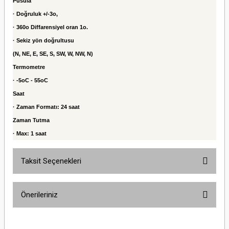
Pusula
· Doğruluk +/-3o,
· 360o Diffarensiyel oran 1o.
· Sekiz yön doğrultusu
(N, NE, E, SE, S, SW, W, NW, N)
Termometre
· -5oC - 55oC
Saat
· Zaman Formatı: 24 saat
Zaman Tutma
· Max: 1 saat
Taksit Seçenekleri
Önerileriniz
Bu ürünün fiyat bilgisi, resim, ürün açıklamalarında ve diğer konularda