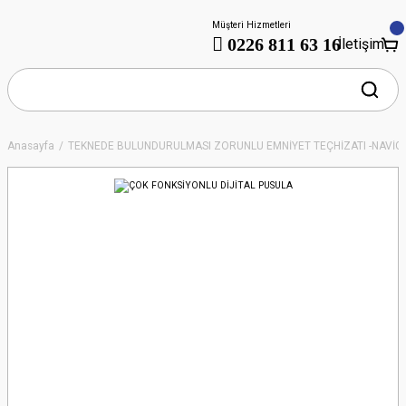
Müşteri Hizmetleri
0226 811 63 16
İletişim
Anasayfa
TEKNEDE BULUNDURULMASI ZORUNLU EMNİYET TEÇHİZATI -NAVİ