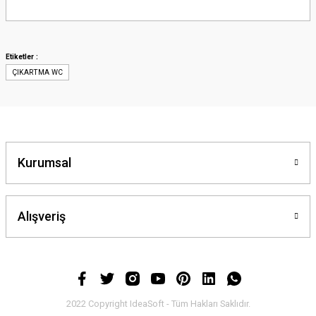
Bu ürünün fiyat bilgisi, resim, ürün açıklamalarında ve diğer konularda
yetersiz gördüğünüz noktaları öneri formunu kullanarak tarafımıza
iletebilirsiniz.
Görüş ve önerileriniz için teşekkür ederiz.
Etiketler :
ÇIKARTMA WC
Ürün resmi kalitesiz, bozuk veya görüntülenemiyor.
Ürün açıklamasında eksik bilgiler bulunuyor.
Ürün bilgilerinde hatalar bulunuyor.
Ürün fiyatı diğer sitelerden daha pahalı.
Bu ürüne benzer farklı alternatifler olmalı.
Kurumsal
Alışveriş
Gönder
2022 Copyright IdeaSoft - Tüm Hakları Saklıdır.