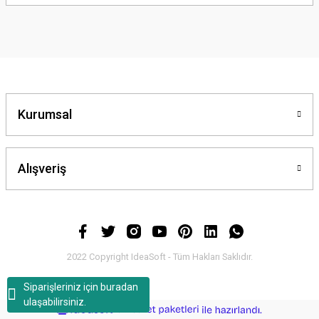
yetersiz gördüğünüz noktaları öneri formunu kullanarak tarafımıza
iletebilirsiniz.
Görüş ve önerileriniz için teşekkür ederiz.
Ürün resmi kalitesiz, bozuk veya görüntülenemiyor.
Ürün açıklamasında eksik bilgiler bulunuyor.
Ürün bilgilerinde hatalar bulunuyor.
Kurumsal
Ürün fiyatı diğer sitelerden daha pahalı.
Bu ürüne benzer farklı alternatifler olmalı.
Alışveriş
Gönder
2022 Copyright IdeaSoft - Tüm Hakları Saklıdır.
Siparişleriniz için buradan
ulaşabilirsiniz.
ideasoft
ile
e-