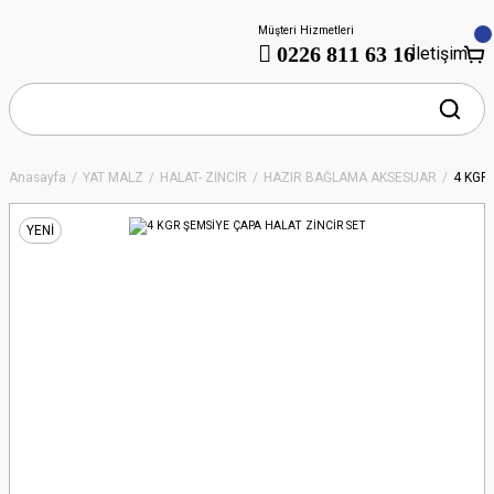
Müşteri Hizmetleri
0226 811 63 16
İletişim
Anasayfa
YAT MALZ
HALAT- ZİNCİR
HAZIR BAĞLAMA AKSESUAR
4 KGR
YENİ