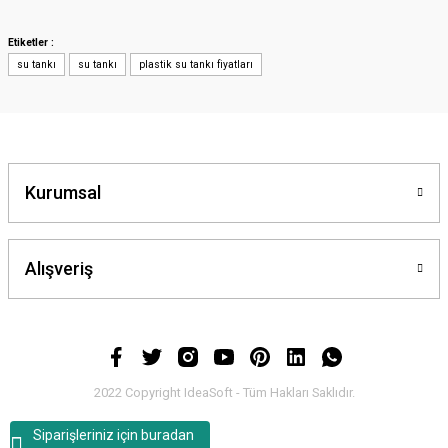
iletebilirsiniz.
Görüş ve önerileriniz için teşekkür ederiz.
Etiketler :
su tankı
su tankı
plastik su tankı fiyatları
Ürün resmi kalitesiz, bozuk veya görüntülenemiyor.
Ürün açıklamasında eksik bilgiler bulunuyor.
Ürün bilgilerinde hatalar bulunuyor.
Ürün fiyatı diğer sitelerden daha pahalı.
Bu ürüne benzer farklı alternatifler olmalı.
Kurumsal
Alışveriş
Gönder
2022 Copyright IdeaSoft - Tüm Hakları Saklıdır.
Siparişleriniz için buradan