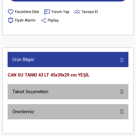
Yorum Yap
Tavsiye Et
Fiyatı Alarmı
Paylaş
Ürün Bilgisi
CAN SU TANKI 43 LT 45x39x29 cm YEŞİL
Taksit Seçenekleri
Önerileriniz
Bu ürünün fiyat bilgisi, resim, ürün açıklamalarında ve diğer konularda
yetersiz gördüğünüz noktaları öneri formunu kullanarak tarafımıza