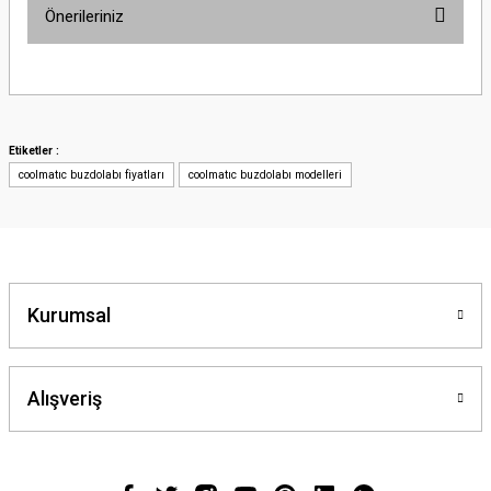
Önerileriniz
Bu ürünün fiyat bilgisi, resim, ürün açıklamalarında ve diğer konularda
yetersiz gördüğünüz noktaları öneri formunu kullanarak tarafımıza
iletebilirsiniz.
Görüş ve önerileriniz için teşekkür ederiz.
Etiketler :
coolmatıc buzdolabı fiyatları
coolmatıc buzdolabı modelleri
Ürün resmi kalitesiz, bozuk veya görüntülenemiyor.
Ürün açıklamasında eksik bilgiler bulunuyor.
Ürün bilgilerinde hatalar bulunuyor.
Ürün fiyatı diğer sitelerden daha pahalı.
Bu ürüne benzer farklı alternatifler olmalı.
Kurumsal
Alışveriş
Gönder