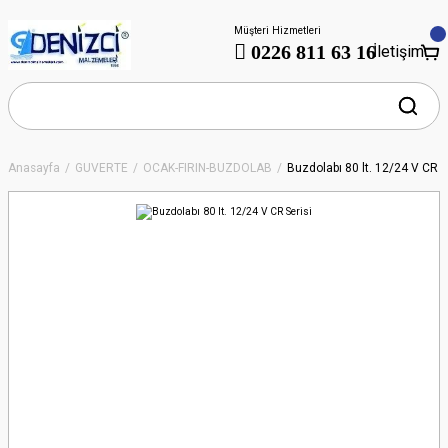
Müşteri Hizmetleri
0226 811 63 16
İletişim
Anasayfa
GÜVERTE
OCAK-FIRIN-BUZDOLAB
Buzdolabı 80 lt. 12/24 V CR S