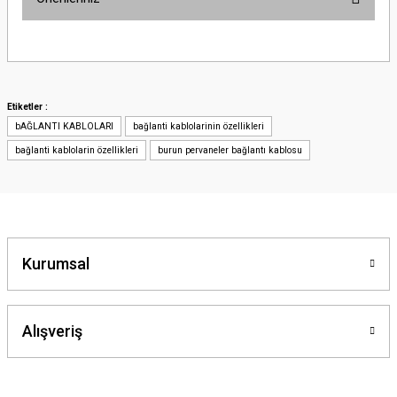
Bu ürünün fiyat bilgisi, resim, ürün açıklamalarında ve diğer konularda
yetersiz gördüğünüz noktaları öneri formunu kullanarak tarafımıza
iletebilirsiniz.
Görüş ve önerileriniz için teşekkür ederiz.
Etiketler :
bAĞLANTI KABLOLARI
bağlanti kablolarinin özellikleri
Ürün resmi kalitesiz, bozuk veya görüntülenemiyor.
bağlanti kablolarin özellikleri
burun pervaneler bağlantı kablosu
Ürün açıklamasında eksik bilgiler bulunuyor.
Ürün bilgilerinde hatalar bulunuyor.
Ürün fiyatı diğer sitelerden daha pahalı.
Bu ürüne benzer farklı alternatifler olmalı.
Kurumsal
Alışveriş
Gönder