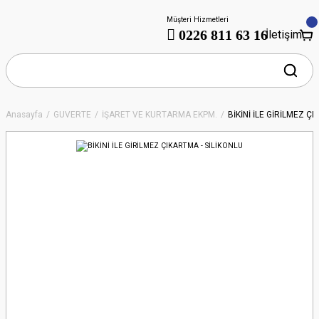
Müşteri Hizmetleri
0226 811 63 16
İletişim
Anasayfa
GÜVERTE
İŞARET VE KURTARMA EKPM.
BİKİNİ İLE GİRİLMEZ Ç