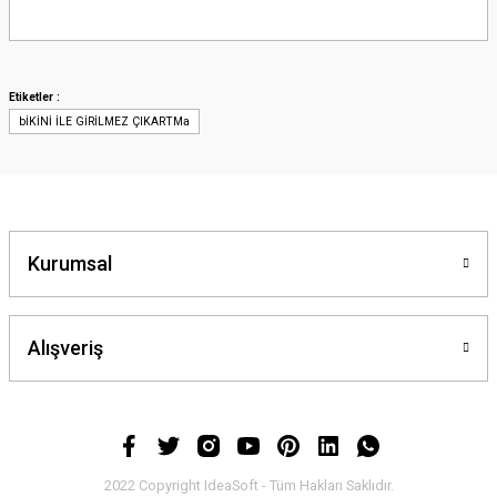
Bu ürünün fiyat bilgisi, resim, ürün açıklamalarında ve diğer konularda
yetersiz gördüğünüz noktaları öneri formunu kullanarak tarafımıza
iletebilirsiniz.
Görüş ve önerileriniz için teşekkür ederiz.
Etiketler :
bİKİNİ İLE GİRİLMEZ ÇIKARTMa
Ürün resmi kalitesiz, bozuk veya görüntülenemiyor.
Ürün açıklamasında eksik bilgiler bulunuyor.
Ürün bilgilerinde hatalar bulunuyor.
Ürün fiyatı diğer sitelerden daha pahalı.
Bu ürüne benzer farklı alternatifler olmalı.
Kurumsal
Alışveriş
Gönder
2022 Copyright IdeaSoft - Tüm Hakları Saklıdır.