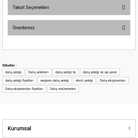
Taksit Seçenekleri
Önerileriniz
Bu ürünün fiyat bilgisi, resim, ürün açıklamalarında ve diğer konularda
yetersiz gördüğünüz noktaları öneri formunu kullanarak tarafımıza
iletebilirsiniz.
Görüş ve önerileriniz için teşekkür ederiz.
Etiketler :
dalış yeleği
Dalış yelekleri
dalış yeleği bc
dalış yeleği ne işe yarar
Ürün resmi kalitesiz, bozuk veya görüntülenemiyor.
dalış yeleği fiyatları
neopren dalış yeleği
deniz yeleği
Dalış ekipmanları
Ürün açıklamasında eksik bilgiler bulunuyor.
Dalış ekipmanları fiyatları
Dalış malzemeleri
Ürün bilgilerinde hatalar bulunuyor.
Ürün fiyatı diğer sitelerden daha pahalı.
Bu ürüne benzer farklı alternatifler olmalı.
Kurumsal