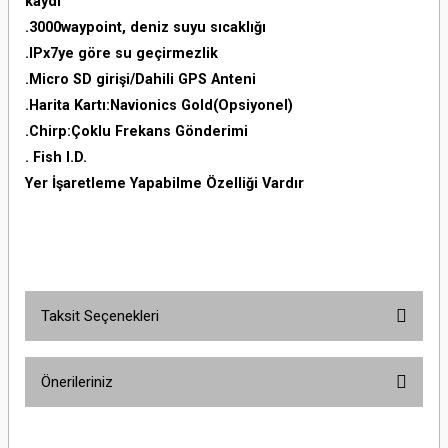
kaydı
.3000waypoint, deniz suyu sıcaklığı
.IPx7ye göre su geçirmezlik
.Micro SD girişi/Dahili GPS Anteni
.Harita Kartı:Navionics Gold(Opsiyonel)
.Chirp:Çoklu Frekans Gönderimi
. Fish I.D.
Yer İşaretleme Yapabilme Özelliği Vardır
Taksit Seçenekleri
Önerileriniz
Bu ürünün fiyat bilgisi, resim, ürün açıklamalarında ve diğer konularda