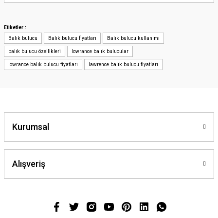
yetersiz gördüğünüz noktaları öneri formunu kullanarak tarafımıza
iletebilirsiniz.
Görüş ve önerileriniz için teşekkür ederiz.
Etiketler :
Balık bulucu
Balık bulucu fiyatları
Balık bulucu kullanımı
Ürün resmi kalitesiz, bozuk veya görüntülenemiyor.
balık bulucu özellikleri
lowrance balık bulucular
Ürün açıklamasında eksik bilgiler bulunuyor.
lowrance balık bulucu fiyatları
lawrence balık bulucu fiyatları
Ürün bilgilerinde hatalar bulunuyor.
Ürün fiyatı diğer sitelerden daha pahalı.
Bu ürüne benzer farklı alternatifler olmalı.
Kurumsal
Alışveriş
Gönder