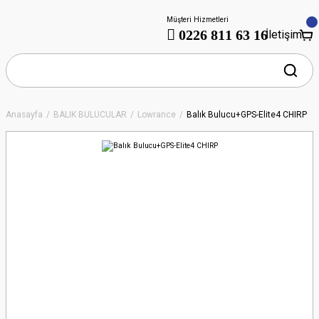
Müşteri Hizmetleri
0226 811 63 16
İletişim
Anasayfa
BALIK BULUCULAR
Lowrance
Balık Bulucu+GPS-Elite4 CHIRP