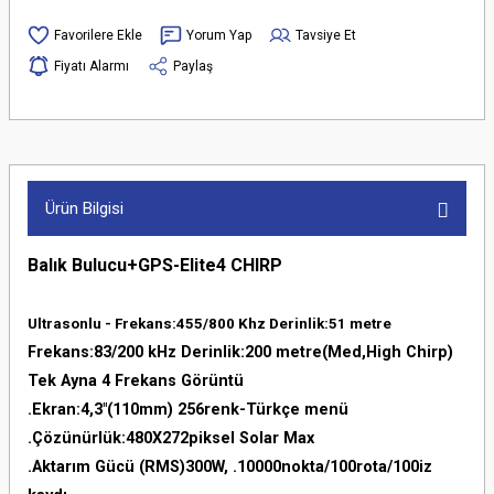
Yorum Yap
Tavsiye Et
Fiyatı Alarmı
Paylaş
Ürün Bilgisi
Balık Bulucu+GPS-Elite4 CHIRP
Ultrasonlu - Frekans:455/800 Khz Derinlik:51 metre
Frekans:83/200 kHz Derinlik:200 metre(Med,High Chirp)
Tek Ayna 4 Frekans Görüntü
.Ekran:4,3"(110mm) 256renk-Türkçe menü
.Çözünürlük:480X272piksel Solar Max
.Aktarım Gücü (RMS)300W, .10000nokta/100rota/100iz