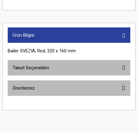
Ürün Bilgisi
Bailer SVEZIA, Red, 320 x 160 mm
Taksit Seçenekleri
Önerileriniz
Bu ürünün fiyat bilgisi, resim, ürün açıklamalarında ve diğer konularda
yetersiz gördüğünüz noktaları öneri formunu kullanarak tarafımıza
iletebilirsiniz.
Görüş ve önerileriniz için teşekkür ederiz.
Ürün resmi kalitesiz, bozuk veya görüntülenemiyor.