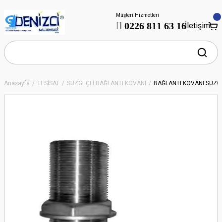
Müşteri Hizmetleri
0226 811 63 16
İletişim
Anasayfa
TESİSAT
SÜZGEÇLİ BAĞLANTI KOVANI
BAĞLANTI KOVANI SÜZGE