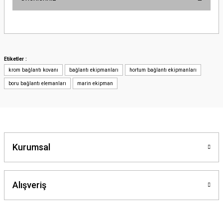
Bu ürünün fiyat bilgisi, resim, ürün açıklamalarında ve diğer konularda
yetersiz gördüğünüz noktaları öneri formunu kullanarak tarafımıza
iletebilirsiniz.
Görüş ve önerileriniz için teşekkür ederiz.
Etiketler :
krom bağlantı kovanı
bağlantı ekipmanları
hortum bağlantı ekipmanları
Ürün resmi kalitesiz, bozuk veya görüntülenemiyor.
boru bağlantı elemanları
marin ekipman
Ürün açıklamasında eksik bilgiler bulunuyor.
Ürün bilgilerinde hatalar bulunuyor.
Ürün fiyatı diğer sitelerden daha pahalı.
Bu ürüne benzer farklı alternatifler olmalı.
Kurumsal
Alışveriş
Gönder