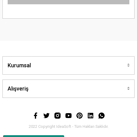
Bu ürünün fiyat bilgisi, resim, ürün açıklamalarında ve diğer konularda
yetersiz gördüğünüz noktaları öneri formunu kullanarak tarafımıza
iletebilirsiniz.
Görüş ve önerileriniz için teşekkür ederiz.
Ürün resmi kalitesiz, bozuk veya görüntülenemiyor.
Ürün açıklamasında eksik bilgiler bulunuyor.
Ürün bilgilerinde hatalar bulunuyor.
Kurumsal
Ürün fiyatı diğer sitelerden daha pahalı.
Bu ürüne benzer farklı alternatifler olmalı.
Alışveriş
Gönder
2022 Copyright IdeaSoft - Tüm Hakları Saklıdır.