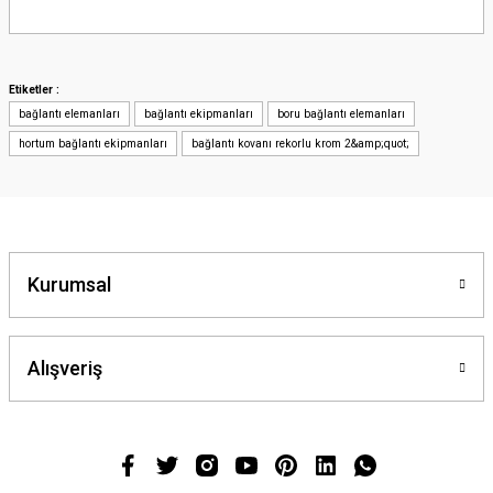
Bu ürünün fiyat bilgisi, resim, ürün açıklamalarında ve diğer konularda
yetersiz gördüğünüz noktaları öneri formunu kullanarak tarafımıza
iletebilirsiniz.
Görüş ve önerileriniz için teşekkür ederiz.
Etiketler :
bağlantı elemanları
bağlantı ekipmanları
boru bağlantı elemanları
Ürün resmi kalitesiz, bozuk veya görüntülenemiyor.
hortum bağlantı ekipmanları
bağlantı kovanı rekorlu krom 2&amp;quot;
Ürün açıklamasında eksik bilgiler bulunuyor.
Ürün bilgilerinde hatalar bulunuyor.
Ürün fiyatı diğer sitelerden daha pahalı.
Bu ürüne benzer farklı alternatifler olmalı.
Kurumsal
Alışveriş
Gönder