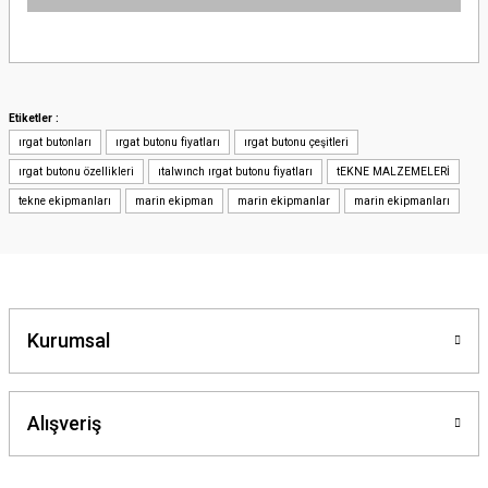
Bu ürünün fiyat bilgisi, resim, ürün açıklamalarında ve diğer konularda
yetersiz gördüğünüz noktaları öneri formunu kullanarak tarafımıza
iletebilirsiniz.
Görüş ve önerileriniz için teşekkür ederiz.
Etiketler :
ırgat butonları
ırgat butonu fiyatları
ırgat butonu çeşitleri
Ürün resmi kalitesiz, bozuk veya görüntülenemiyor.
ırgat butonu özellikleri
ıtalwınch ırgat butonu fiyatları
tEKNE MALZEMELERİ
Ürün açıklamasında eksik bilgiler bulunuyor.
tekne ekipmanları
marin ekipman
marin ekipmanlar
marin ekipmanları
Ürün bilgilerinde hatalar bulunuyor.
Ürün fiyatı diğer sitelerden daha pahalı.
Bu ürüne benzer farklı alternatifler olmalı.
Kurumsal
Alışveriş
Gönder