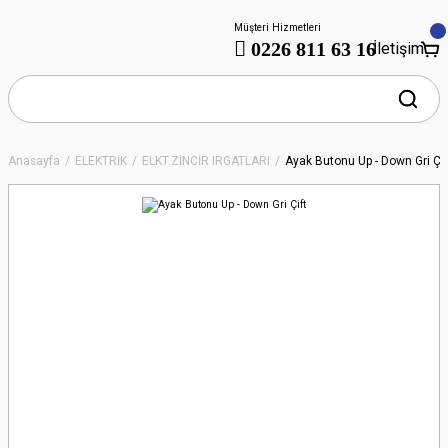
Müşteri Hizmetleri
0226 811 63 16
İletişim
Anasayfa
ELEKTRİK
ELKT.ZİNCİR IRGATLARI
Ayak Butonu Up - Down Gri Çif