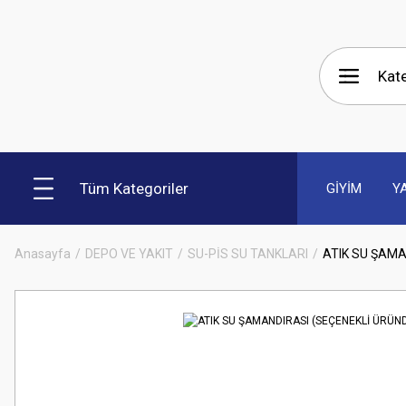
Tüm Kategoriler
GİYİM
Y
Anasayfa
DEPO VE YAKIT
SU-PİS SU TANKLARI
ATIK SU ŞAMA