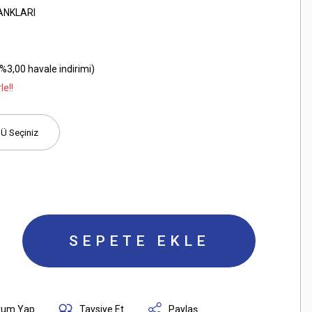
ANKLARI
%3,00 havale indirimi)
le!!
SEPETE EKLE
rum Yap
Tavsiye Et
Paylaş