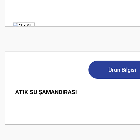
Ürün Bilgisi
ATIK SU ŞAMANDIRASI
Bu ürünün fiyat bilgisi, resim, ürün açıklamalarında ve diğer konularda
Görüş ve önerileriniz için teşekkür ederiz.
Ürün resmi kalitesiz, bozuk veya görüntülenemiyor.