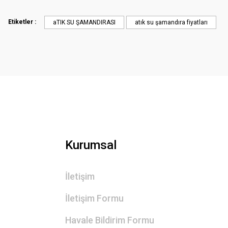
Ürün açıklamasında eksik bilgiler bulunuyor.
Etiketler :
aTIK SU ŞAMANDIRASI
atık su şamandıra fiyatları
Ürün bilgilerinde hatalar bulunuyor.
Ürün fiyatı diğer sitelerden daha pahalı.
Bu ürüne benzer farklı alternatifler olmalı.
Kurumsal
İletişim
İletişim Formu
Havale Bildirim Formu