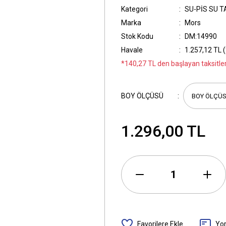
Kategori
SU-PİS SU T
Marka
Mors
Stok Kodu
DM:14990
Havale
1.257,12 TL (
*140,27 TL den başlayan taksitler
BOY ÖLÇÜSÜ
1.296,00 TL
Yo