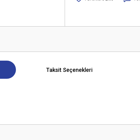
Taksit Seçenekleri
 yetersiz gördüğünüz noktaları öneri formunu kullanarak tarafımıza iletebilirsini