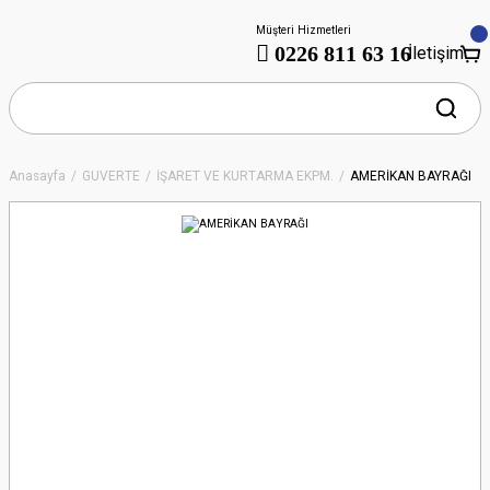
Müşteri Hizmetleri
0226 811 63 16
İletişim
Anasayfa
GÜVERTE
İŞARET VE KURTARMA EKPM.
AMERİKAN BAYRAĞI