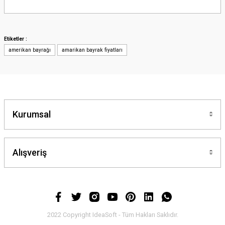
Bu ürünün fiyat bilgisi, resim, ürün açıklamalarında ve diğer konularda
yetersiz gördüğünüz noktaları öneri formunu kullanarak tarafımıza
iletebilirsiniz.
Görüş ve önerileriniz için teşekkür ederiz.
Etiketler :
amerikan bayrağı
amarikan bayrak fiyatları
Ürün resmi kalitesiz, bozuk veya görüntülenemiyor.
Ürün açıklamasında eksik bilgiler bulunuyor.
Ürün bilgilerinde hatalar bulunuyor.
Ürün fiyatı diğer sitelerden daha pahalı.
Bu ürüne benzer farklı alternatifler olmalı.
Kurumsal
Alışveriş
Gönder
2022 Copyright IdeaSoft - Tüm Hakları Saklıdır.