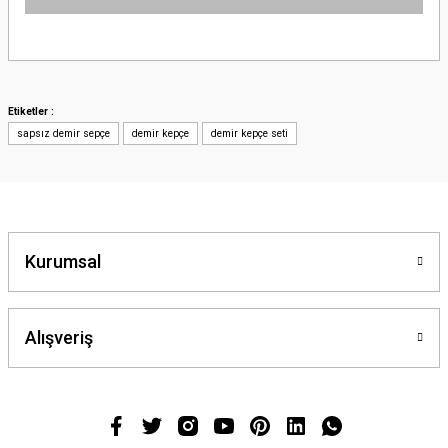
Bu ürünün fiyat bilgisi, resim, ürün açıklamalarında ve diğer konularda
yetersiz gördüğünüz noktaları öneri formunu kullanarak tarafımıza
iletebilirsiniz.
Görüş ve önerileriniz için teşekkür ederiz.
Etiketler :
sapsız demir sepçe
demir kepçe
demir kepçe seti
Ürün resmi kalitesiz, bozuk veya görüntülenemiyor.
Ürün açıklamasında eksik bilgiler bulunuyor.
Ürün bilgilerinde hatalar bulunuyor.
Ürün fiyatı diğer sitelerden daha pahalı.
Bu ürüne benzer farklı alternatifler olmalı.
Kurumsal
Alışveriş
Gönder